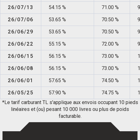
26/07/13
54.15 %
71.00 %
9
26/07/06
53.65 %
70.50 %
9
26/06/29
53.65 %
70.50 %
9
26/06/22
55.15 %
72.00 %
9
26/06/15
56.15 %
73.00 %
1
26/06/08
56.15 %
73.00 %
1
EN
FR
26/06/01
57.65 %
74.50 %
1
26/05/25
57.90 %
74.75 %
1
*Le tarif carburant TL s'applique aux envois occupant 10 pieds
linéaires et (ou) pesant 10 000 livres ou plus de poids
facturable.