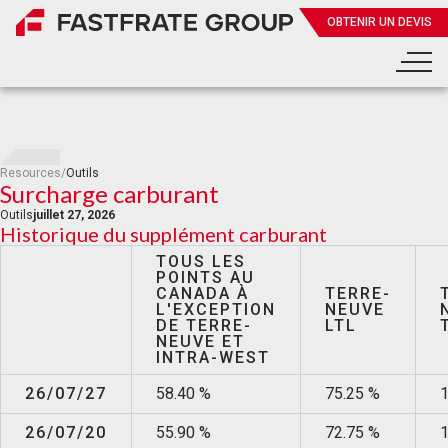
OBTENIR UN DEVIS
Resources
/
Outils
Surcharge carburant
Outils
juillet 27, 2026
Historique du supplément carburant
TOUS LES
POINTS AU
CANADA À
TERRE-
L'EXCEPTION
NEUVE
DE TERRE-
LTL
NEUVE ET
INTRA-WEST
26/07/27
58.40 %
75.25 %
1
26/07/20
55.90 %
72.75 %
1